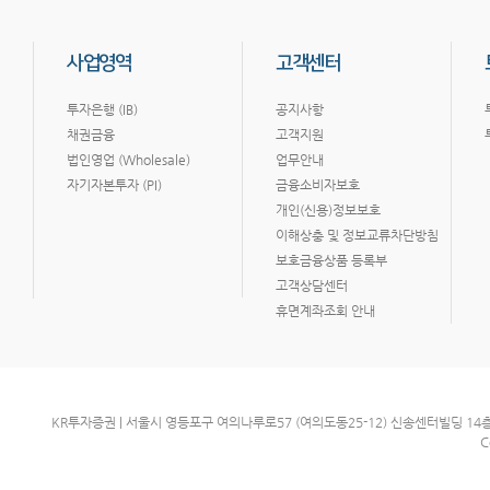
사업영역
고객센터
투자은행 (IB)
공지사항
채권금융
고객지원
법인영업 (Wholesale)
업무안내
자기자본투자 (PI)
금융소비자보호
개인(신용)정보보호
이해상충 및 정보교류차단방침
보호금융상품 등록부
고객상담센터
휴면계좌조회 안내
KR투자증권 | 서울시 영등포구 여의나루로57 (여의도동25-12) 신송센터빌딩 14층 | 사업
C