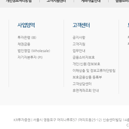
개인정보처리방침
고객지원센터
계좌개설안내
금융소비
사업영역
고객센터
투자은행 (IB)
공지사항
채권금융
고객지원
법인영업 (Wholesale)
업무안내
자기자본투자 (PI)
금융소비자보호
개인(신용)정보보호
이해상충 및 정보교류차단방침
보호금융상품 등록부
고객상담센터
휴면계좌조회 안내
KR투자증권 | 서울시 영등포구 여의나루로57 (여의도동25-12) 신송센터빌딩 14층 | 사업
C