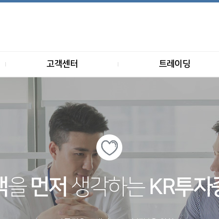
고객센터
트레이딩
객
을
먼저
생각하는
KR투자