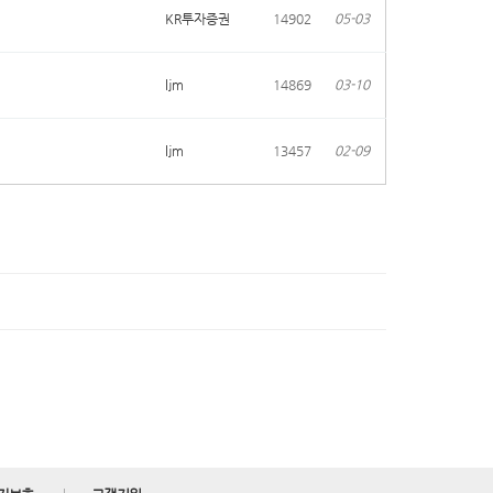
KR투자증권
14902
05-03
ljm
14869
03-10
ljm
13457
02-09