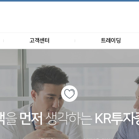
고객센터
트레이딩
객
을
먼저
생각하는
KR투자